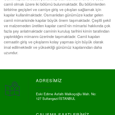
camii olmak üzere iki bölümü bulunmaktadır. Bu bölümlerden
birbirine geçişleri ve camiye giriş ve çıkışları sağlamak için
kapılar kullanılmaktadır. Osmanlıdan günümüze kadar gelen
camii mimarisinde kapılar büyük önem taşımaktadır. Çeşitli şekil
ve malzemeden üretilen kapılar camii’nin mimarisi hakkında çok
fazla şey anlatmaktadır caminin kuruluş tarihini kimin tarafından
yaptırıldığını mimarını üzerinde taşımaktadır. Camii kapıları
cemaatin giriş ve çıkışlarını kolay yapması için büyük olarak
imal edilmektedir ve yüksekliği günümüz kapılarından daha
uzundur.
ADRESIMIZ
Eski Edirne Asfaltı Malkoçoğlu Mah. No:
127 Sultangazi/İSTANBUL
ÇALIŞMA SAATLERIMIZ