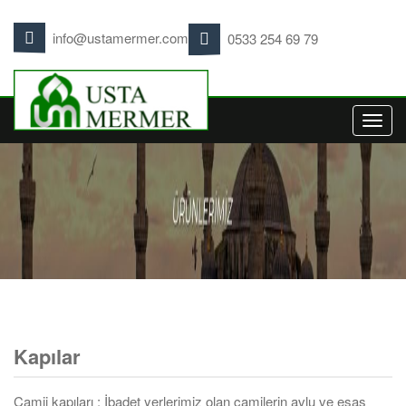
info@ustamermer.com
0533 254 69 79
Toggl
navig
Kapılar
Camii kapıları ; İbadet yerlerimiz olan camilerin avlu ve esas